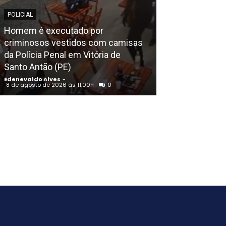
POLICIAL
POLICIAL
Homem é executado por
criminosos vestidos com camisas
Quase meia to
da Polícia Penal em Vitória de
incinerada pel
Santo Antão (PE)
Salgueiro (PE)
Edenevaldo Alves
-
Edenevaldo Alves
8 de agosto de 2026 às 11:00h
0
8 de agosto de 202