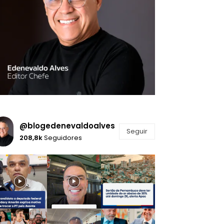
@blogedenevaldoalves
Seguir
208,8k
Seguidores