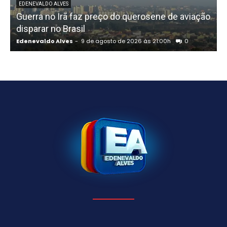
EDENEVALDO ALVES
Guerra no Irã faz preço do querosene de aviação
disparar no Brasil
Edenevaldo Alves
-
9 de agosto de 2026 às 21:00h
0
E