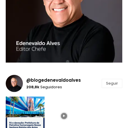
@blogedenevaldoalves
Seguir
208,8k
Seguidores