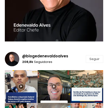
@blogedenevaldoalves
Seguir
208,8k
Seguidores