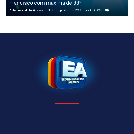
Francisco com máxima de 33º
Edenevaldo Alves
-
8 de agosto de 2026 às 06:00h
0
E