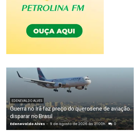
EDENEVALDO ALVES
Guerra no Irã faz preço do querosene de aviação
disparar no Brasil
Edenevaldo Alves
-
9 de agosto de 2026 às 21:00h
0
E