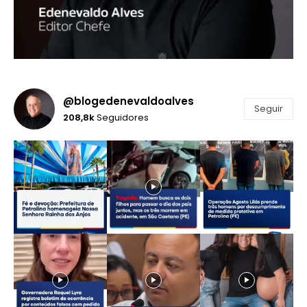
@blogedenevaldoalves
Seguir
208,8k
Seguidores