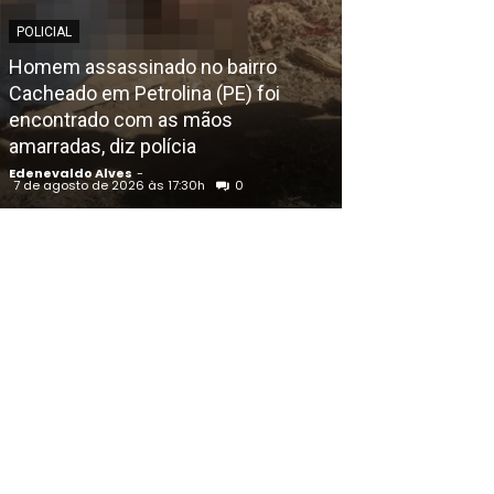
POLICIAL
EDENEVALDO ALVE
Homem assassinado no bairro
Cacheado em Petrolina (PE) foi
Lula terá mais
encontrado com as mãos
Bolsonaro em 
amarradas, diz polícia
Gratuita na TV
Edenevaldo Alves
-
Edenevaldo Alves
7 de agosto de 2026 às 17:30h
0
7 de agosto de 202