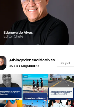
@blogedenevaldoalves
Seguir
208,8k
Seguidores