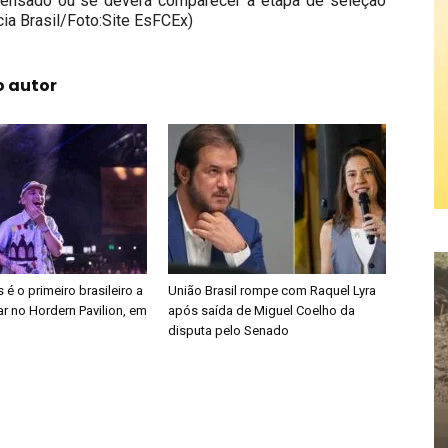
spensado ou se deverá comparecer à etapa de seleção
ia Brasil/Foto:Site EsFCEx)
o autor
é o primeiro brasileiro a
União Brasil rompe com Raquel Lyra
r no Hordern Pavilion, em
após saída de Miguel Coelho da
disputa pelo Senado