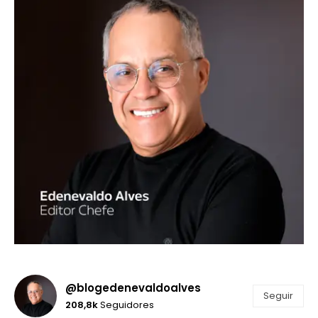
@blogedenevaldoalves
Seguir
208,8k
Seguidores