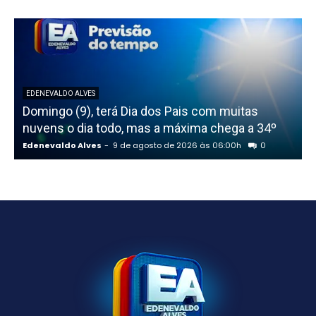
EDENEVALDO ALVES
Domingo (9), terá Dia dos Pais com muitas
nuvens o dia todo, mas a máxima chega a 34º
t
Edenevaldo Alves
-
9 de agosto de 2026 às 06:00h
0
E