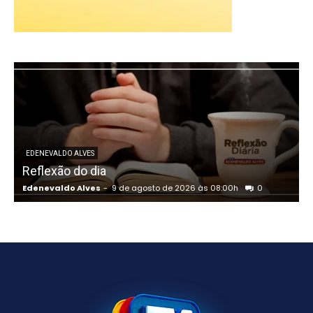
EDENEVALDO ALVES
Reflexão do dia
Edenevaldo Alves
-
9 de agosto de 2026 às 08:00h
0
E