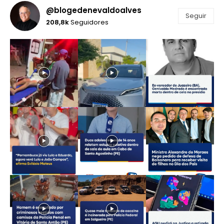
@blogedenevaldoalves
Seguir
208,8k
Seguidores