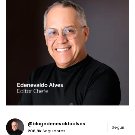
@blogedenevaldoalves
Seguir
208,8k
Seguidores