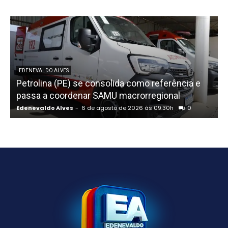
EDENEVALDO ALVES
Petrolina (PE) se consolida como referência e
passa a coordenar SAMU macrorregional
Edenevaldo Alves
-
6 de agosto de 2026 às 09:30h
0
E