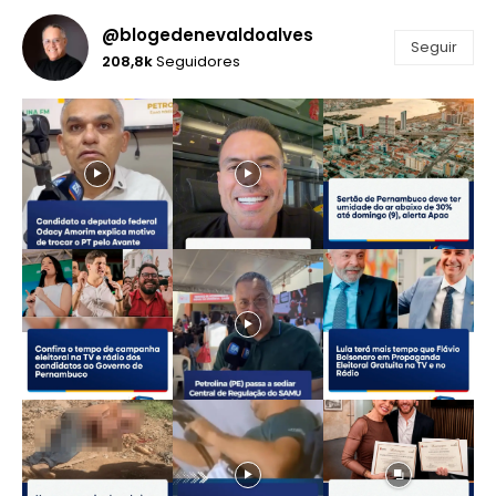
@blogedenevaldoalves
Seguir
208,8k
Seguidores