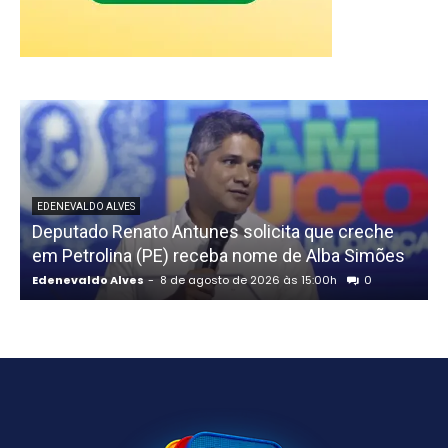
EDENEVALDO ALVES
Deputado Renato Antunes solicita que creche
em Petrolina (PE) receba nome de Alba Simões
t
Edenevaldo Alves
-
8 de agosto de 2026 às 15:00h
0
E