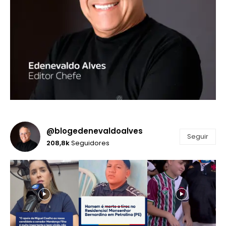
@blogedenevaldoalves
Seguir
208,8k
Seguidores