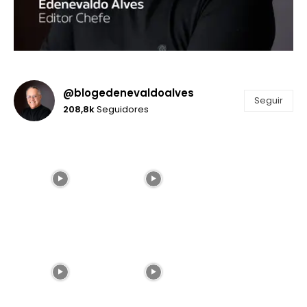
@blogedenevaldoalves
Seguir
208,8k
Seguidores