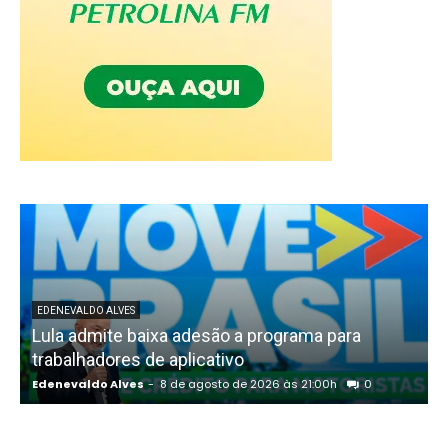
EDENEVALDO ALVES
Lula admite baixa adesão a programa para
trabalhadores de aplicativo
Edenevaldo Alves
-
8 de agosto de 2026 às 21:00h
0
E