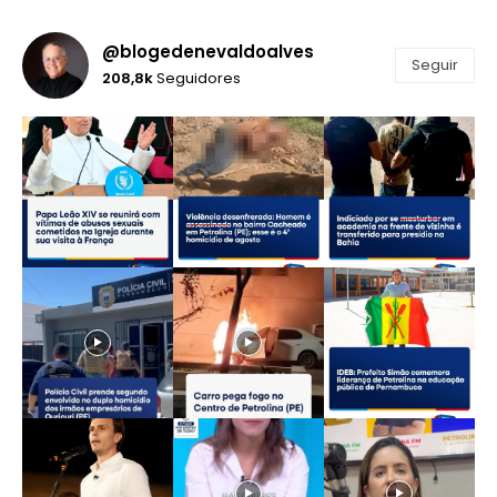
@blogedenevaldoalves
Seguir
208,8k
Seguidores