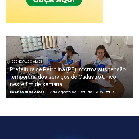
EDENEVALDO ALVES
Prefeitura de Petrolina (PE) informa suspensão
temporária dos serviços do Cadastro Único
neste fim de semana
n
Edenevaldo Alves
-
7 de agosto de 2026 às 11:30h
0
E