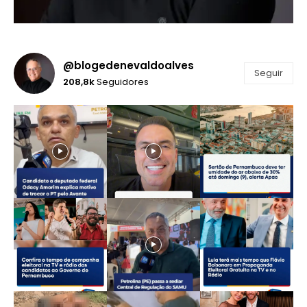
@blogedenevaldoalves
Seguir
208,8k
Seguidores