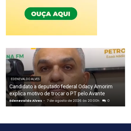
EDENEVALDO ALVES
Candidato a deputado federal Odacy Amorim
explica motivo de trocar o PT pelo Avante
Edenevaldo Alves
-
7 de agosto de 2026 às 20:00h
0
E