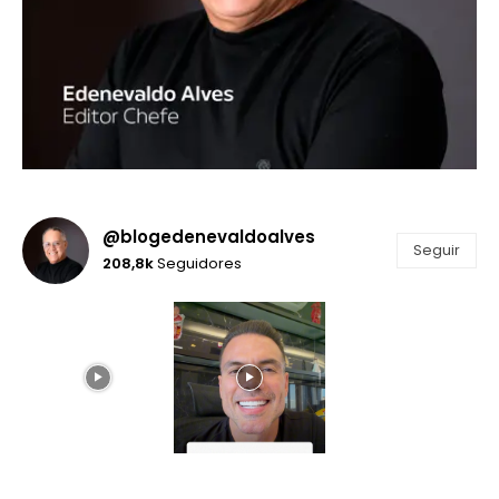
@blogedenevaldoalves
Seguir
208,8k
Seguidores