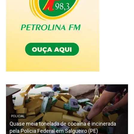
POLICIAL
Quase meia tonelada de cocaína é incinerada
A
pela Polícia Federal em Salgueiro (PE)
a