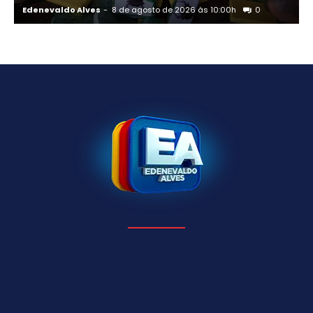
Edenevaldo Alves
-
8 de agosto de 2026 às 10:00h
0
E