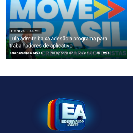
EDENEVALDO ALVES
Lula admite baixa adesão a programa para
trabalhadores de aplicativo
Edenevaldo Alves
-
8 de agosto de 2026 às 21:00h
0
E