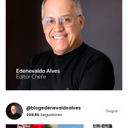
@blogedenevaldoalves
Seguir
208,8k
Seguidores