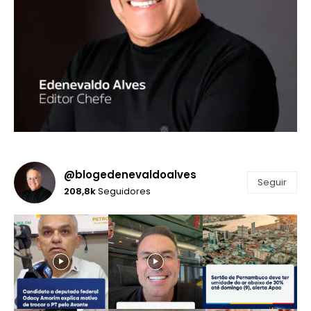
@blogedenevaldoalves
Seguir
208,8k
Seguidores