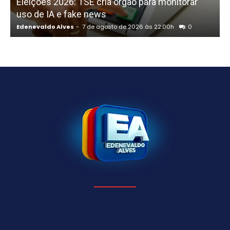
Eleições 2026: TSE cria órgão para monitorar
uso de IA e fake news
Edenevaldo Alves
-
7 de agosto de 2026 às 22:00h
0
E