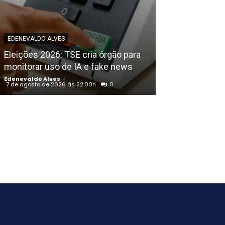
EDENEVALDO ALVE
Petrolina (PE)
EDENEVALDO ALVES
Congresso Bras
Eleições 2026: TSE cria órgão para
Educação Físic
monitorar uso de IA e fake news
Francisco
Edenevaldo Alves
-
Edenevaldo Alves
7 de agosto de 2026 às 22:00h
0
7 de agosto de 202