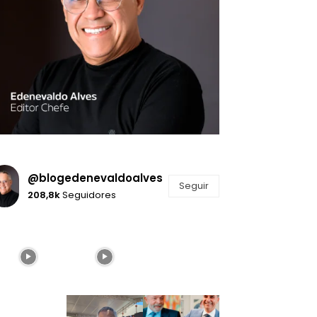
@blogedenevaldoalves
Seguir
208,8k
Seguidores