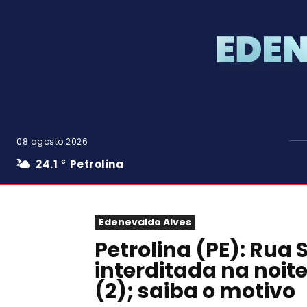
08 agosto 2026
24.1
Petrolina
C
Edenevaldo Alves
Petrolina (PE): Rua 
interditada na noit
(2); saiba o motivo