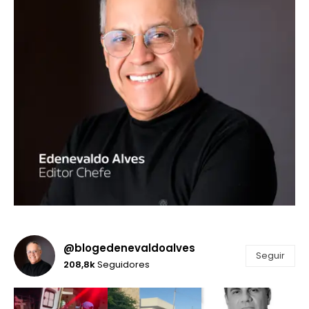
@blogedenevaldoalves
Seguir
208,8k
Seguidores