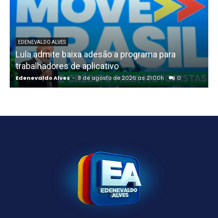
EDENEVALDO ALVES
Lula admite baixa adesão a programa para
trabalhadores de aplicativo
Edenevaldo Alves
-
8 de agosto de 2026 às 21:00h
0
E