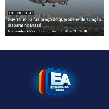
EDENEVALDO ALVES
Guerra no Irã faz preço do querosene de aviação
disparar no Brasil
Edenevaldo Alves
-
9 de agosto de 2026 às 21:00h
0
E