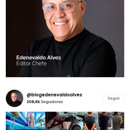
@blogedenevaldoalves
Seguir
208,8k
Seguidores