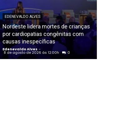
POLICIAL
EDENEVALDO ALVES
Homem é exec
Nordeste lidera mortes de crianças
criminosos ve
por cardiopatias congênitas com
da Polícia Pena
causas inespecíficas
Santo Antão (
Edenevaldo Alves
-
Edenevaldo Alves
8 de agosto de 2026 às 12:00h
0
8 de agosto de 202