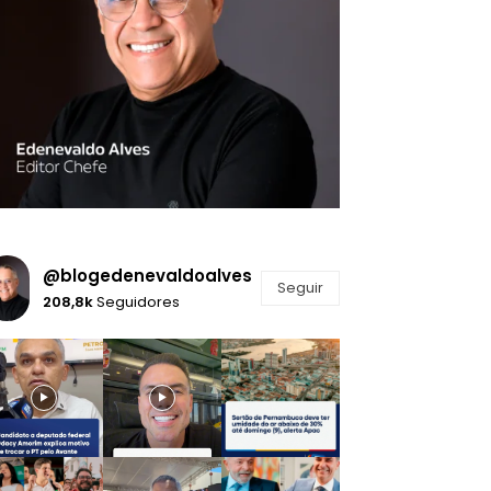
@blogedenevaldoalves
Seguir
208,8k
Seguidores