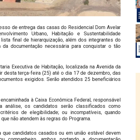
cesso de entrega das casas do Residencial Dom Avelar
nvolvimento Urbano, Habitação e Sustentabilidade
ista final de hierarquização, além dos integrantes do
a da documentação necessária para conquistar o tão
ria Executiva de Habitação, localizada na Avenida da
ir desta terça-feira (25) até o dia 17 de dezembro, das
documentos exigidos. Serão atendidos 25 beneficiários
 encaminhada à Caixa Econômica Federal, responsável
 análise, os candidatos serão classificados como
itérios de elegibilidade; ou incompatíveis, quando
s que não atendem às regras do Programa.
rça que candidatos casados ou em união estável devem
ou companheiro, ambos portando a documentação