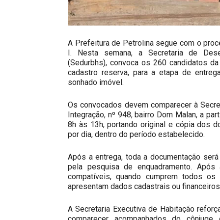
A Prefeitura de Petrolina segue com o pro
I. Nesta semana, a Secretaria de Dese
(Sedurbhs), convoca os 260 candidatos da l
cadastro reserva, para a etapa de entreg
sonhado imóvel.
Os convocados devem comparecer à Secreta
Integração, nº 948, bairro Dom Malan, a part
8h às 13h, portando original e cópia dos 
por dia, dentro do período estabelecido.
Após a entrega, toda a documentação será
pela pesquisa de enquadramento. Após a
compatíveis, quando cumprem todos os cr
apresentam dados cadastrais ou financeiro
A Secretaria Executiva de Habitação refo
comparecer acompanhados do cônjuge 