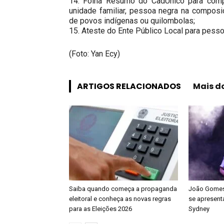
14. Folha Resumo do CadÚnico para compr
unidade familiar, pessoa negra na composiç
de povos indígenas ou quilombolas;
15. Ateste do Ente Público Local para pessoa
(Foto: Yan Ecy)
ARTIGOS RELACIONADOS
Mais d
Saiba quando começa a propaganda
João Gomes 
eleitoral e conheça as novas regras
se apresenta
para as Eleições 2026
Sydney