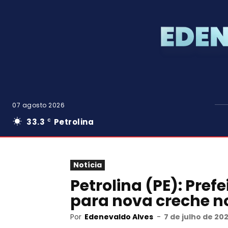
07 agosto 2026
33.3
Petrolina
C
Notícia
Petrolina (PE): Pref
para nova creche no
Por
Edenevaldo Alves
-
7 de julho de 20