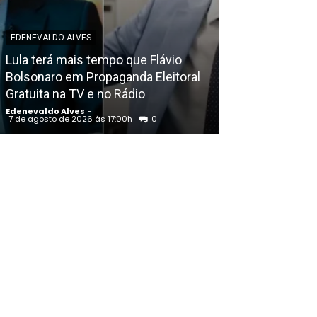
EDENEVALDO ALVES
EDENEVALDO ALVE
Lula terá mais tempo que Flávio
Bolsonaro em Propaganda Eleitoral
Dormentes (PE
Gratuita na TV e no Rádio
históricos no 
Edenevaldo Alves
-
Edenevaldo Alves
7 de agosto de 2026 às 17:00h
0
7 de agosto de 202