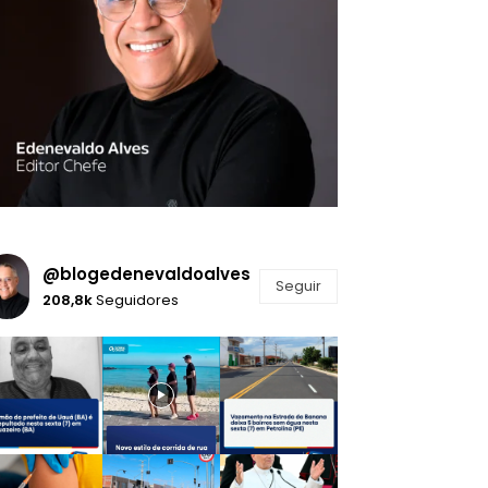
@blogedenevaldoalves
Seguir
208,8k
Seguidores