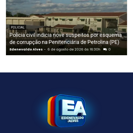
POLICIAL
Polícia civil indicia nove suspeitos por esquema
C
de corrupção na Penitenciária de Petrolina (PE)
Edenevaldo Alves
-
6 de agosto de 2026 às 16:30h
0
E