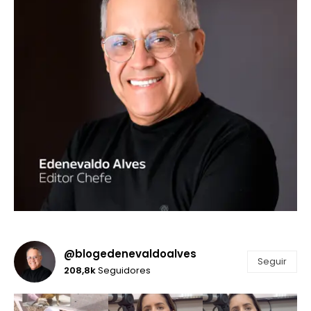
@blogedenevaldoalves
Seguir
208,8k
Seguidores