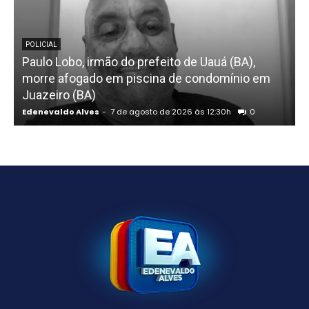
POLICIAL
Paulo Lobo, irmão do prefeito de Uauá (BA),
morre afogado em piscina de condomínio em
s
Juazeiro (BA)
Edenevaldo Alves
-
7 de agosto de 2026 às 12:30h
0
E