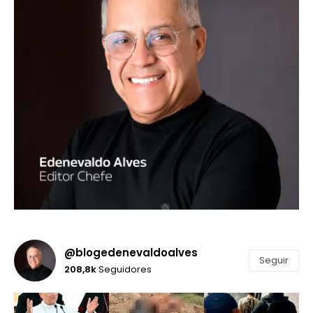
@blogedenevaldoalves
Seguir
208,8k
Seguidores