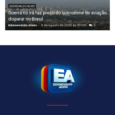
EDENEVALDO ALVES
Guerra no Irã faz preço do querosene de aviação
disparar no Brasil
Edenevaldo Alves
-
9 de agosto de 2026 às 21:00h
0
E