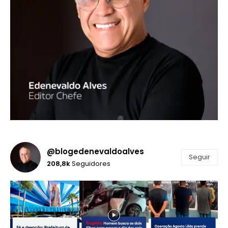
@blogedenevaldoalves
Seguir
208,8k
Seguidores