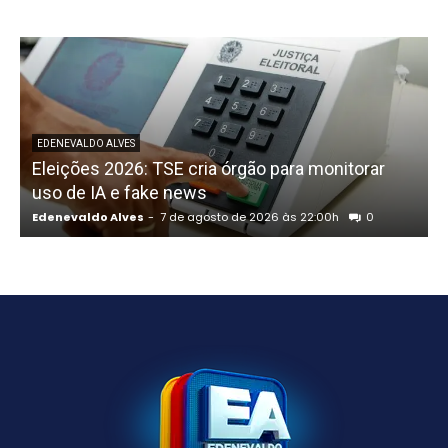
P
EDENEVALDO ALVES
Eleições 2026: TSE cria órgão para monitorar
uso de IA e fake news
Edenevaldo Alves
-
7 de agosto de 2026 às 22:00h
0
E