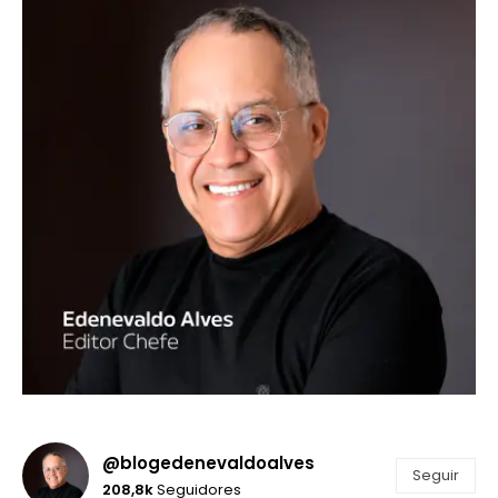
@blogedenevaldoalves
Seguir
208,8k
Seguidores