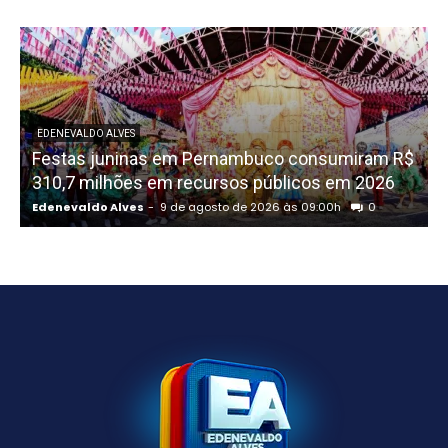
EDENEVALDO ALVES
Festas juninas em Pernambuco consumiram R$
310,7 milhões em recursos públicos em 2026
R
Edenevaldo Alves
-
9 de agosto de 2026 às 09:00h
0
E