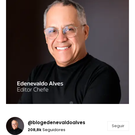
@blogedenevaldoalves
Seguir
208,8k
Seguidores