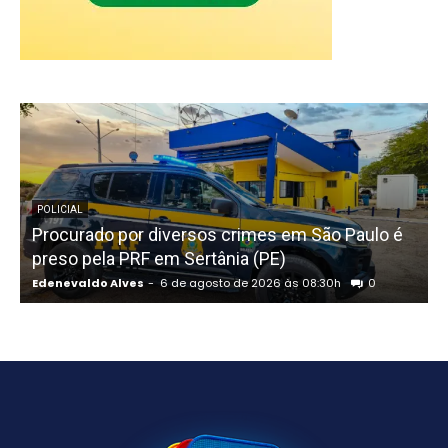
POLICIAL
Procurado por diversos crimes em São Paulo é
P
preso pela PRF em Sertânia (PE)
Edenevaldo Alves
-
6 de agosto de 2026 às 08:30h
0
E