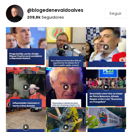
@blogedenevaldoalves
Seguir
208,8k
Seguidores