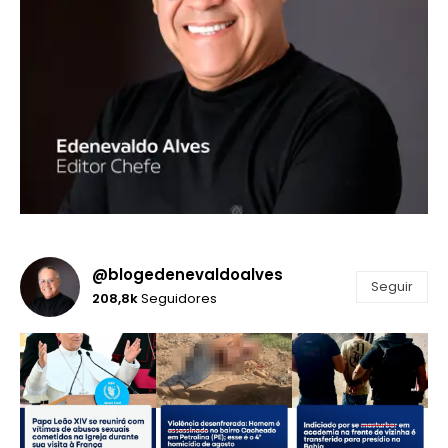
@blogedenevaldoalves
Seguir
208,8k
Seguidores