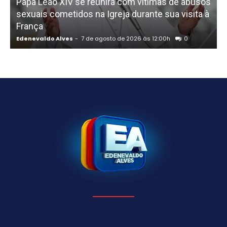
Papa Leão XIV se reunirá com vítimas de abusos
sexuais cometidos na Igreja durante sua visita à
França
Edenevaldo Alves
-
7 de agosto de 2026 às 12:00h
0
E