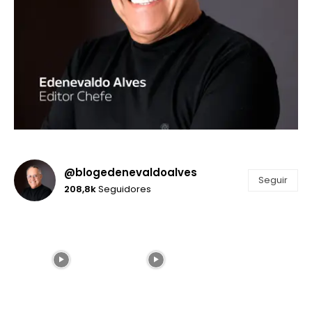
@blogedenevaldoalves
Seguir
208,8k
Seguidores