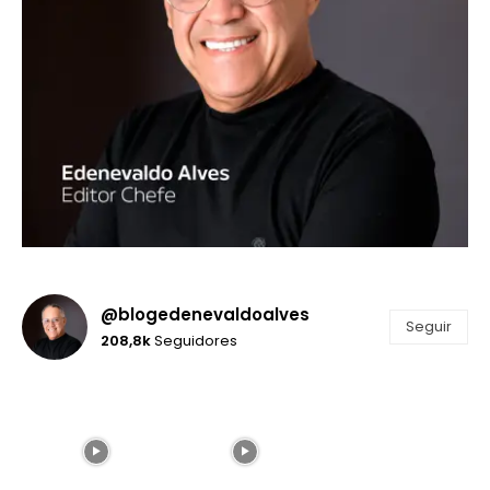
@blogedenevaldoalves
Seguir
208,8k
Seguidores