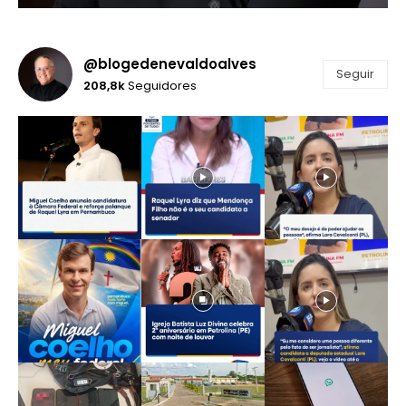
@blogedenevaldoalves
Seguir
208,8k
Seguidores