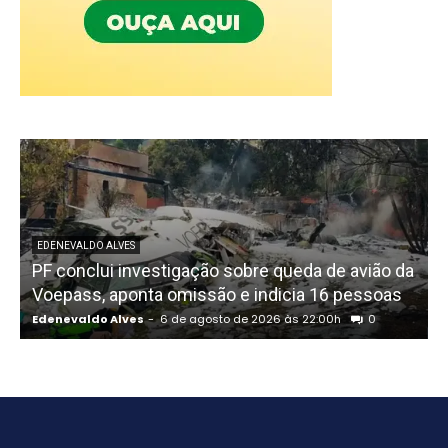
EDENEVALDO ALVES
PF conclui investigação sobre queda de avião da
I
Voepass, aponta omissão e indicia 16 pessoas
Edenevaldo Alves
-
6 de agosto de 2026 às 22:00h
0
E