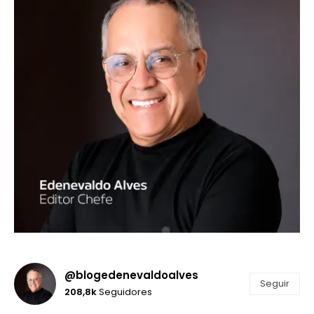
@blogedenevaldoalves
Seguir
208,8k
Seguidores