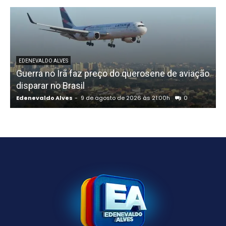
EDENEVALDO ALVES
Guerra no Irã faz preço do querosene de aviação
disparar no Brasil
Edenevaldo Alves
-
9 de agosto de 2026 às 21:00h
0
E