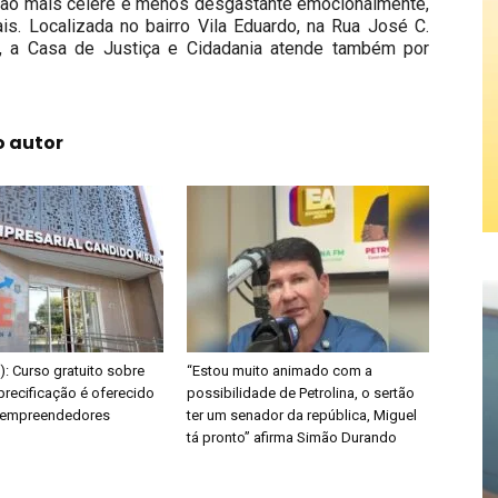
ção mais célere e menos desgastante emocionalmente,
ais. Localizada no bairro Vila Eduardo, na Rua José C.
al, a Casa de Justiça e Cidadania atende também por
o autor
E): Curso gratuito sobre
“Estou muito animado com a
precificação é oferecido
possibilidade de Petrolina, o sertão
s empreendedores
ter um senador da república, Miguel
tá pronto” afirma Simão Durando