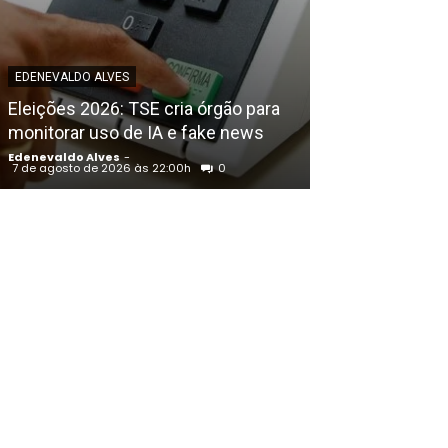
EDENEVALDO ALVE
Petrolina (PE)
EDENEVALDO ALVES
Congresso Bras
Eleições 2026: TSE cria órgão para
Educação Físic
monitorar uso de IA e fake news
Francisco
Edenevaldo Alves
-
Edenevaldo Alves
7 de agosto de 2026 às 22:00h
0
7 de agosto de 202