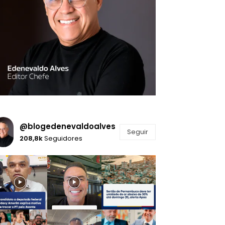
@blogedenevaldoalves
Seguir
208,8k
Seguidores