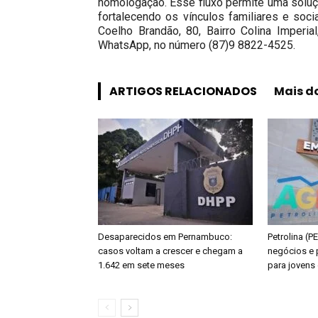
homologação. Esse fluxo permite uma solu
fortalecendo os vínculos familiares e soci
Coelho Brandão, 80, Bairro Colina Imperi
WhatsApp, no número (87)9 8822-4525.
ARTIGOS RELACIONADOS
Mais d
Desaparecidos em Pernambuco:
Petrolina (P
casos voltam a crescer e chegam a
negócios e 
1.642 em sete meses
para joven