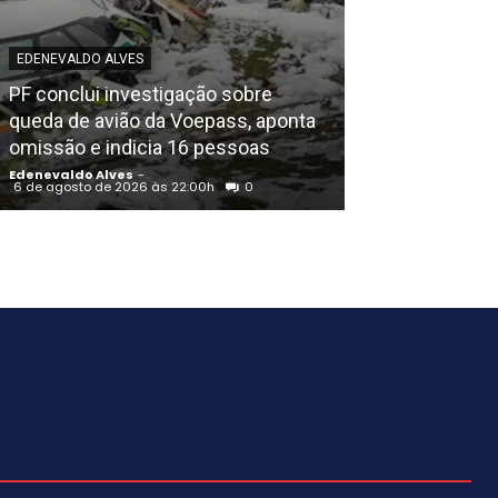
EDENEVALDO ALVES
POLICIAL
PF conclui investigação sobre
Igreja Batista 
queda de avião da Voepass, aponta
aniversário em
omissão e indicia 16 pessoas
noite de louvo
Edenevaldo Alves
-
Edenevaldo Alves
6 de agosto de 2026 às 22:00h
0
6 de agosto de 202