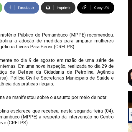
Facebook
Imprimir
Copy URL
 Ministério Público de Pernambuco (MPPE) recomendou,
trolina a adoção de medidas para amparar mulheres
élicos Livres Para Servir (CRELPS).
ialmente no dia 9 de agosto em razão de uma série de
 internas. Em uma nova inspeção, realizada no dia 29 de
iça de Defesa da Cidadania de Petrolina, Agência
sa), Polícia Civil e Secretarias Municipais de Saúde e
ência das práticas ilegais.
ina se manifestou sobre o assunto por meio de nota:
olina esclarece que recebeu, nesta segunda-feira (04),
rnambuco (MPPE) a respeito da intervenção no Centro
rvir (CRELPS).