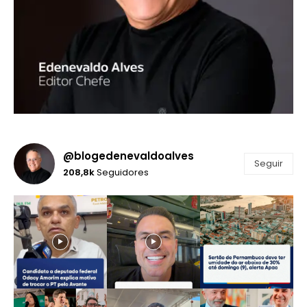
@blogedenevaldoalves
Seguir
208,8k
Seguidores