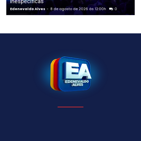
inespecíficas
Edenevaldo Alves
-
8 de agosto de 2026 às 12:00h
0
E