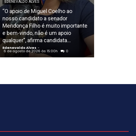
EDENEVALDO ALVES
“O apoio de Miguel Coelho ao
POLICIAL
nosso candidato a senador
Mendonça Filho é muito importante
Homem é morto
e bem-vindo, não é um apoio
Residencial M
qualquer”, afirma candidata...
em Petrolina (
Edenevaldo Alves
-
Edenevaldo Alves
6 de agosto de 2026 às 15:00h
0
6 de agosto de 202