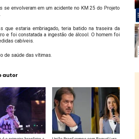
tas se envolveram em um acidente no KM 25 do Projeto
.
que estaria embriagado, teria batido na traseira da
tro e foi constatada a ingestão de álcool. O homem foi
edidas cabíveis.
o de saúde das vítimas.
o autor
é o primeiro brasileiro a
União Brasil rompe com Raquel Lyra