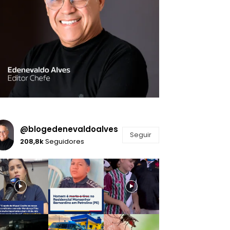
@blogedenevaldoalves
Seguir
208,8k
Seguidores