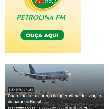
EDENEVALDO ALVES
Guerra no Irã faz preço do querosene de aviação
disparar no Brasil
Edenevaldo Alves
-
9 de agosto de 2026 às 21:00h
0
E