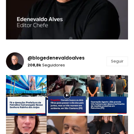
@blogedenevaldoalves
Seguir
208,8k
Seguidores