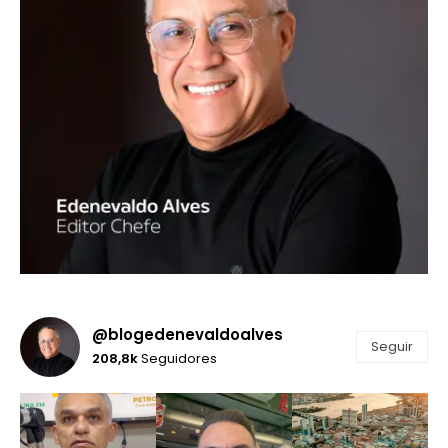
@blogedenevaldoalves
Seguir
208,8k
Seguidores