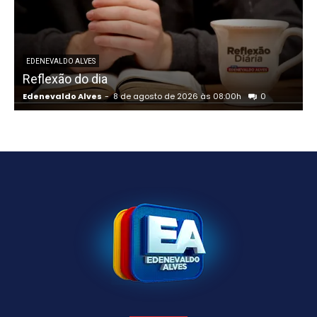
EDENEVALDO ALVES
Reflexão do dia
Edenevaldo Alves
-
8 de agosto de 2026 às 08:00h
0
E