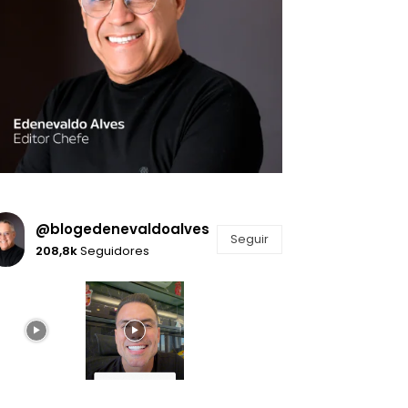
@blogedenevaldoalves
Seguir
208,8k
Seguidores