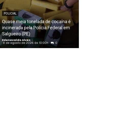
POLICIAL
EDENEVALDO ALVE
Quase meia tonelada de cocaína é
incinerada pela Polícia Federal em
AGU pedirá na 
Salgueiro (PE)
Discord do ar;
Edenevaldo Alves
-
Edenevaldo Alves
8 de agosto de 2026 às 10:00h
0
8 de agosto de 20