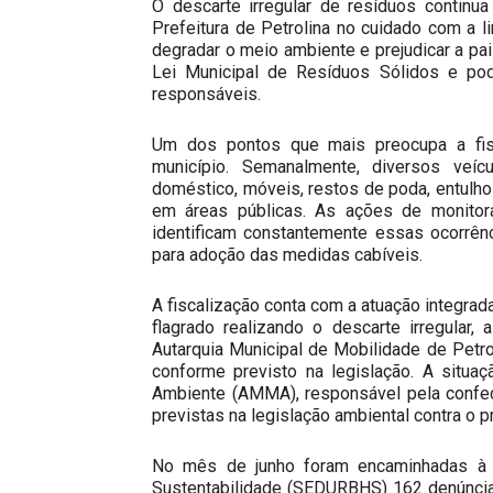
O descarte irregular de resíduos continu
Prefeitura de Petrolina no cuidado com a 
degradar o meio ambiente e prejudicar a pai
Lei Municipal de Resíduos Sólidos e pod
responsáveis.
Um dos pontos que mais preocupa a fisca
município. Semanalmente, diversos veícu
doméstico, móveis, restos de poda, entulhos
em áreas públicas. As ações de monitor
identificam constantemente essas ocorrê
para adoção das medidas cabíveis.
A fiscalização conta com a atuação integrad
flagrado realizando o descarte irregular
Autarquia Municipal de Mobilidade de Petr
conforme previsto na legislação. A situa
Ambiente (AMMA), responsável pela confec
previstas na legislação ambiental contra o pr
No mês de junho foram encaminhadas à S
Sustentabilidade (SEDURBHS) 162 denúncia