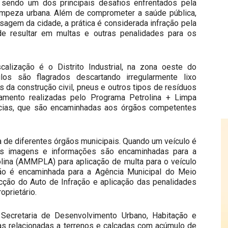
a sendo um dos principais desafios enfrentados pela
limpeza urbana. Além de comprometer a saúde pública,
sagem da cidade, a prática é considerada infração pela
e resultar em multas e outras penalidades para os
lização é o Distrito Industrial, na zona oeste do
los são flagrados descartando irregularmente lixo
 da construção civil, pneus e outros tipos de resíduos
amento realizadas pelo Programa Petrolina + Limpa
ncias, que são encaminhadas aos órgãos competentes
a de diferentes órgãos municipais. Quando um veículo é
, as imagens e informações são encaminhadas para a
olina (AMMPLA) para aplicação de multa para o veículo
ção é encaminhada para a Agência Municipal do Meio
ção do Auto de Infração e aplicação das penalidades
oprietário.
ecretaria de Desenvolvimento Urbano, Habitação e
s relacionadas a terrenos e calçadas com acúmulo de