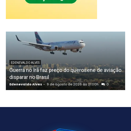
EDENEVALDO ALVES
Guerra no Irã faz preço do querosene de aviação
disparar no Brasil
Edenevaldo Alves
-
9 de agosto de 2026 às 21:00h
0
E