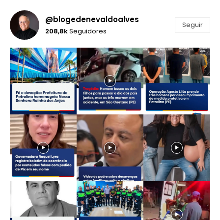
@blogedenevaldoalves
Seguir
208,8k
Seguidores