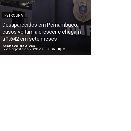
POLICIAL
PETROLINA
Paulo Lobo, ir
Desaparecidos em Pernambuco:
Uauá (BA), mo
casos voltam a crescer e chegam
piscina de co
a 1.642 em sete meses
Juazeiro (BA)
Edenevaldo Alves
-
Edenevaldo Alves
7 de agosto de 2026 às 13:00h
0
7 de agosto de 202