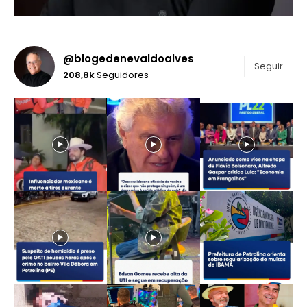
@blogedenevaldoalves
Seguir
208,8k
Seguidores