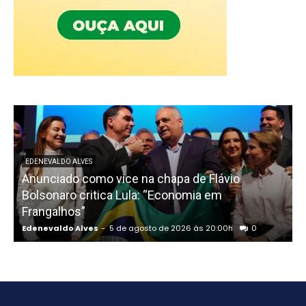
EDENEVALDO ALVES
Anunciado como vice na chapa de Flávio
D
Bolsonaro critica Lula: “Economia em
Frangalhos”
p
Edenevaldo Alves
-
5 de agosto de 2026 às 20:00h
0
E