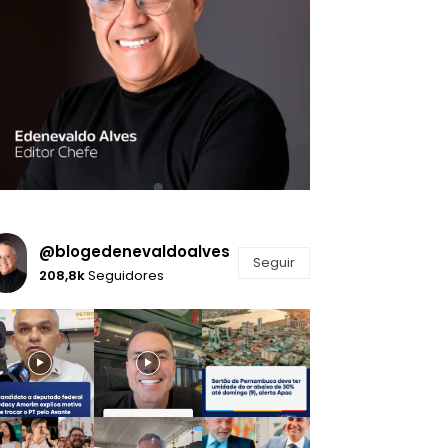
@blogedenevaldoalves
Seguir
208,8k
Seguidores