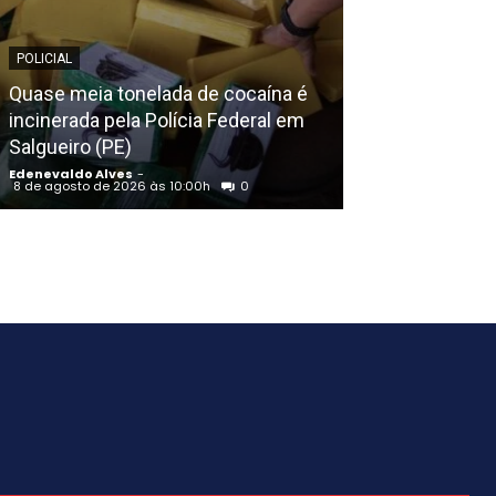
POLICIAL
EDENEVALDO ALVE
Quase meia tonelada de cocaína é
incinerada pela Polícia Federal em
AGU pedirá na 
Salgueiro (PE)
Discord do ar;
Edenevaldo Alves
-
Edenevaldo Alves
8 de agosto de 2026 às 10:00h
0
8 de agosto de 20