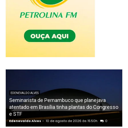
EDENEVALDO ALVES
Seminarista de Pernambuco que planejava
atentado em Brasília tinha plantas do Congresso
e STF
S
Edenevaldo Alves
-
10 de agosto de 2026 às 15:50h
0
E