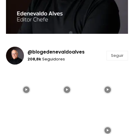
@blogedenevaldoalves
Seguir
208,8k
Seguidores