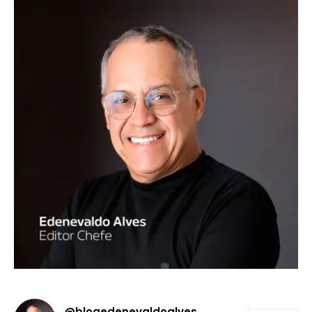
@blogedenevaldoalves