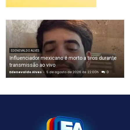
U
EDENEVALDO ALVES
Influenciador mexicano é morto a tiros durante
o
transmissão ao vivo
Edenevaldo Alves
-
5 de agosto de 2026 às 22:00h
0
E