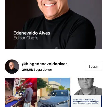
@blogedenevaldoalves
Seguir
208,8k
Seguidores