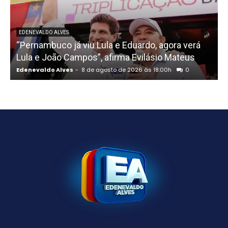
EDENEVALDO ALVES
“Pernambuco já viu Lula e Eduardo, agora verá
Lula e João Campos”, afirma Evilásio Mateus
Edenevaldo Alves
-
8 de agosto de 2026 às 18:00h
0
E