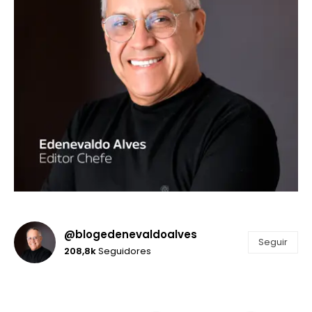
@blogedenevaldoalves
Seguir
208,8k
Seguidores