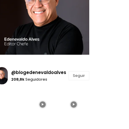
@blogedenevaldoalves
Seguir
208,8k
Seguidores