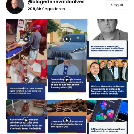
@blogedenevaldoalves
Seguir
208,8k
Seguidores