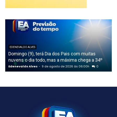
EDENEVALDO ALVES
Domingo (9), terá Dia dos Pais com muitas
nuvens o dia todo, mas a máxima chega a 34º
t
Edenevaldo Alves
-
9 de agosto de 2026 às 06:00h
0
E