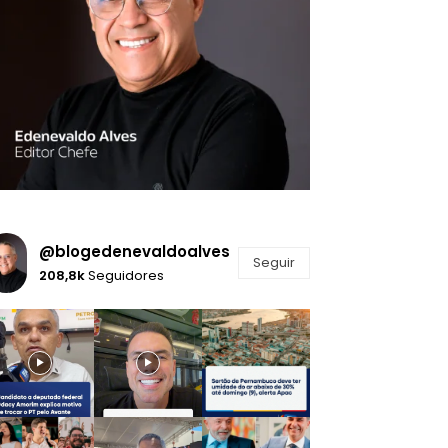
@blogedenevaldoalves
Seguir
208,8k
Seguidores