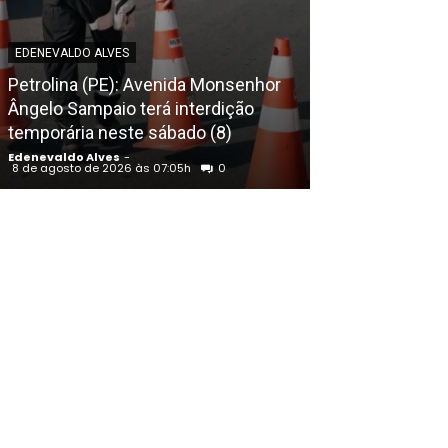
EDENEVALDO ALVES
EDENEVALDO ALVE
Petrolina (PE): Avenida Monsenhor
Sábado (8) de 
Ângelo Sampaio terá interdição
do São Franci
temporária neste sábado (8)
33º
Edenevaldo Alves
-
Edenevaldo Alves
8 de agosto de 2026 às 07:05h
0
8 de agosto de 20